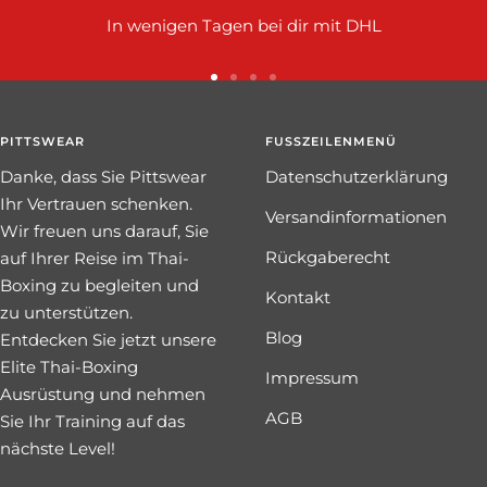
In wenigen Tagen bei dir mit DHL
Zur
Zur
Zur
Zur
Slide
Slide
Slide
Slide
PITTSWEAR
1
2
3
FUSSZEILENMENÜ
4
gehen
gehen
gehen
gehen
Danke, dass Sie Pittswear
Datenschutzerklärung
Ihr Vertrauen schenken.
Versandinformationen
Wir freuen uns darauf, Sie
Rückgaberecht
auf Ihrer Reise im Thai-
Boxing zu begleiten und
Kontakt
zu unterstützen.
Blog
Entdecken Sie jetzt unsere
Elite Thai-Boxing
Impressum
Ausrüstung und nehmen
AGB
Sie Ihr Training auf das
nächste Level!