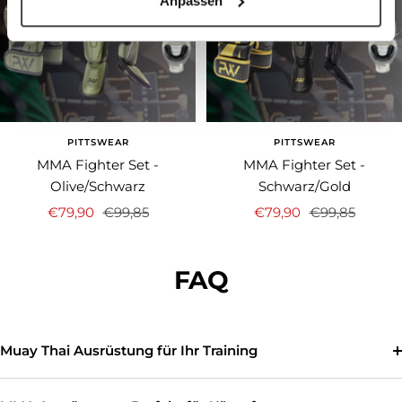
Anpassen
PITTSWEAR
PITTSWEAR
MMA Fighter Set -
MMA Fighter Set -
Olive/Schwarz
Schwarz/Gold
Angebotspreis
Regulärer
Angebotspreis
Regulärer
€79,90
€99,85
€79,90
€99,85
Preis
Preis
FAQ
Muay Thai Ausrüstung für Ihr Training