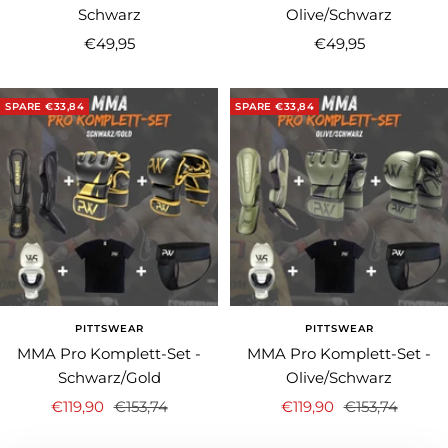
Schwarz
Olive/Schwarz
Angebotspreis
Angebotspreis
€49,95
€49,95
SPARE €33,84
SPARE €33,84
PITTSWEAR
PITTSWEAR
MMA Pro Komplett-Set -
MMA Pro Komplett-Set -
Schwarz/Gold
Olive/Schwarz
Angebotspreis
Regulärer
Angebotspreis
Regulärer
€119,90
€153,74
€119,90
€153,74
Preis
Preis