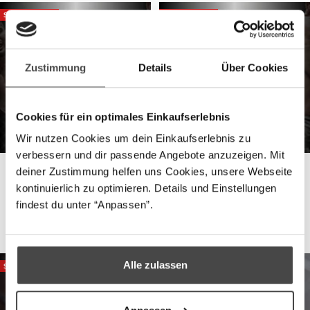
SPARE €19,95
SPARE €19,95
Zustimmung
Details
Über Cookies
Cookies für ein optimales Einkaufserlebnis
Wir nutzen Cookies um dein Einkaufserlebnis zu 
verbessern und dir passende Angebote anzuzeigen. Mit 
PITTSWEAR
PITTSWEAR
deiner Zustimmung helfen uns Cookies, unsere Webseite 
MMA Sparring-Set -
MMA Sparring-Set -
kontinuierlich zu optimieren. Details und Einstellungen 
Schwarz/Gold
Olive/Schwarz
findest du unter “Anpassen”.
Angebotspreis
Regulärer
Angebotspreis
Regulärer
€79,90
€99,85
€79,90
€99,85
Preis
Preis
Alle zulassen
SPARE €19,95
SPARE €19,95