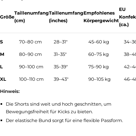
Γ
EU
Taillenumfang
Taillenumfang
Empfohlenes
Größe
Konfek
(cm)
(inches)
Körpergewicht
(ca.)
S
70–80 cm
28–31"
45–60 kg
34–3
M
80–90 cm
31–35"
60–75 kg
38–4
L
90–100 cm
35–39"
75–90 kg
42–4
XL
100–110 cm
39–43"
90–105 kg
46–4
Hinweis:
Die Shorts sind weit und hoch geschnitten, um
Bewegungsfreiheit für Kicks zu bieten.
Der elastische Bund sorgt für eine flexible Passform.