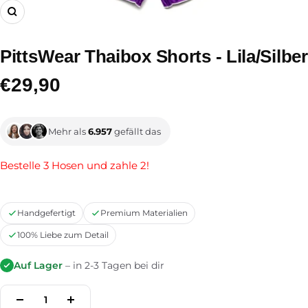
Zoom
PittsWear Thaibox Shorts - Lila/Silber
Angebotspreis
€29,90
Mehr als
6.957
gefällt das
Bestelle 3 Hosen und zahle 2!
Handgefertigt
Premium Materialien
100% Liebe zum Detail
Auf Lager
– in 2-3 Tagen bei dir
Menge
Menge