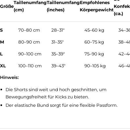
Γ
Taillenumfang
Taillenumfang
Empfohlenes
Größe
Konfek
(cm)
(inches)
Körpergewicht
(ca.)
S
70–80 cm
28–31"
45–60 kg
34–3
M
80–90 cm
31–35"
60–75 kg
38–4
L
90–100 cm
35–39"
75–90 kg
42–4
XL
100–110 cm
39–43"
90–105 kg
46–4
Hinweis:
Die Shorts sind weit und hoch geschnitten, um
Bewegungsfreiheit für Kicks zu bieten.
Der elastische Bund sorgt für eine flexible Passform.