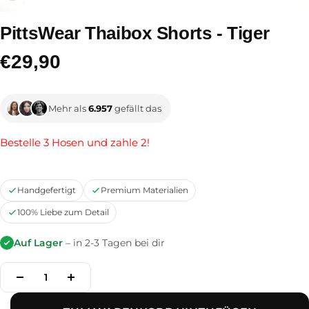
PittsWear Thaibox Shorts - Tiger
Angebotspreis
€29,90
Mehr als
6.957
gefällt das
Bestelle 3 Hosen und zahle 2!
Handgefertigt
Premium Materialien
100% Liebe zum Detail
Auf Lager
– in 2-3 Tagen bei dir
Menge
Menge
verringern
erhöhen